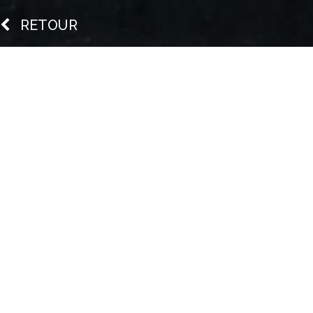
RETOUR
En plus de découvrir l’Amérique, Christophe
Colomb peut ajouter à sa liste de grande
découverte celle de l’ananas, qu’il aperçut
pour la première fois en Guadeloupe en
1493. Surnommé le « Roi des fruits, car Dieu
lui a mis une couronne sur la tête », il était à
cette époque offert aux navigateurs
revenaient d’un long voyage, afin qu’ils se
désaltèrent, ce qui n’est pas pour déplaire à